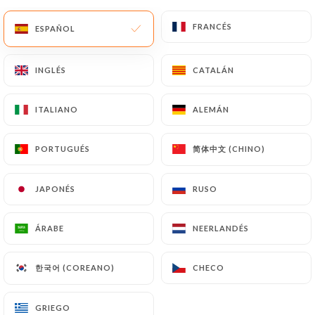
ES
MENÚ
FRANCÉS
FRANCÉS
ESPAÑOL
ESPAÑOL
INGLÉS
INGLÉS
CATALÁN
CATALÁN
ITALIANO
ITALIANO
ALEMÁN
ALEMÁN
/
INICIO
CONTACTO
Contacto
简体中文 (CHINO)
简体中文 (CHINO)
PORTUGUÉS
PORTUGUÉS
JAPONÉS
JAPONÉS
RUSO
RUSO
ÁRABE
ÁRABE
NEERLANDÉS
NEERLANDÉS
한국어 (COREANO)
한국어 (COREANO)
CHECO
CHECO
Sukiyaki
GRIEGO
GRIEGO