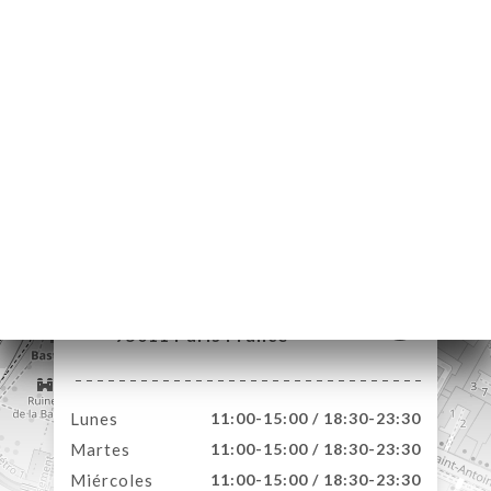
CIO
ERVA
ERÍA
EÑA
NÚ
ACTO
12 Rue de la Roquette
75011 Paris France
Lunes
11:00-15:00 / 18:30-23:30
Martes
11:00-15:00 / 18:30-23:30
Miércoles
11:00-15:00 / 18:30-23:30