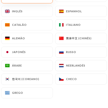
PT
MENU
INGLÊS
INGLÊS
ESPANHOL
ESPANHOL
CATALÃO
CATALÃO
ITALIANO
ITALIANO
简体中文 (CHINÊS)
简体中文 (CHINÊS)
ALEMÃO
ALEMÃO
/
PÁGINA INICIAL
GALERIA
Galeria
JAPONÊS
JAPONÊS
RUSSO
RUSSO
ÁRABE
ÁRABE
NEERLANDÊS
NEERLANDÊS
한국어 (COREANO)
한국어 (COREANO)
CHECO
CHECO
GREGO
GREGO