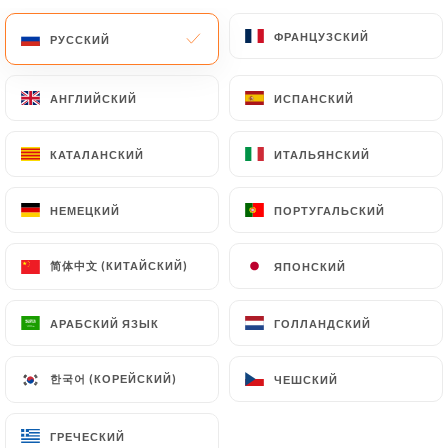
ФРАНЦУЗСКИЙ
ФРАНЦУЗСКИЙ
РУССКИЙ
РУССКИЙ
АНГЛИЙСКИЙ
АНГЛИЙСКИЙ
ИСПАНСКИЙ
ИСПАНСКИЙ
Sukiyaki
КАТАЛАНСКИЙ
КАТАЛАНСКИЙ
ИТАЛЬЯНСКИЙ
ИТАЛЬЯНСКИЙ
НЕМЕЦКИЙ
НЕМЕЦКИЙ
ПОРТУГАЛЬСКИЙ
ПОРТУГАЛЬСКИЙ
37 МНЕНИЙ
RESTAURANT JAPONAIS
简体中文 (КИТАЙСКИЙ)
简体中文 (КИТАЙСКИЙ)
ЯПОНСКИЙ
ЯПОНСКИЙ
12 Rue De La Roquette 75011 Paris France
АРАБСКИЙ ЯЗЫК
АРАБСКИЙ ЯЗЫК
ГОЛЛАНДСКИЙ
ГОЛЛАНДСКИЙ
한국어 (КОРЕЙСКИЙ)
한국어 (КОРЕЙСКИЙ)
ЧЕШСКИЙ
ЧЕШСКИЙ
Кто мы?
ГРЕЧЕСКИЙ
ГРЕЧЕСКИЙ